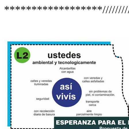
******************//////////////