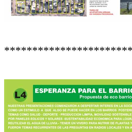
***************************//