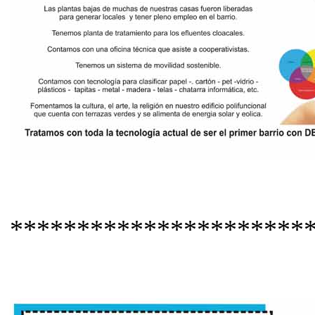
***********************/////